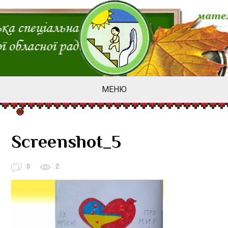
МЕНЮ
Screenshot_5
0
2