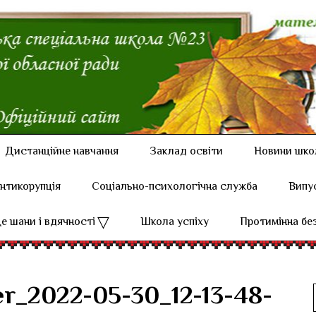
Дистанційне навчання
Заклад освіти
Новини шко
нтикорупція
Соціально-психологічна служба
Випу
е шани і вдячності
Школа успіху
Протимінна бе
r_2022-05-30_12-13-48-