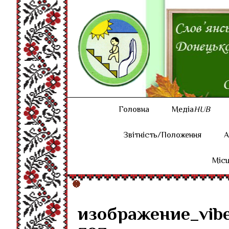
Головна
Медіа
HUB
Звітність/Положення
А
Місц
изображение_vibe