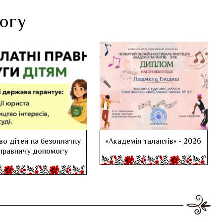
логу
во дітей на безоплатну
«Академія талантів» - 2026
правничу допомогу