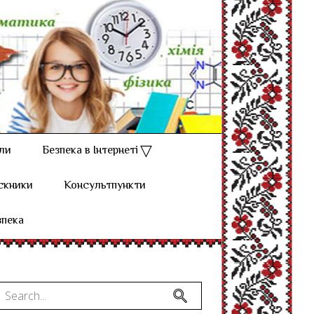
ли
Безпека в Інтернеті
скники
Консультпункти
зпека