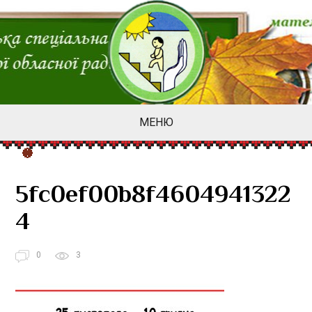
МЕНЮ
5fc0ef00b8f4604941322
4
0
3