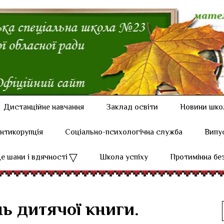
Дистанційне навчання
Заклад освіти
Новини шко
нтикорупція
Соціально-психологічна служба
Випу
е шани і вдячності
Школа успіху
Протимінна бе
ь дитячої книги.