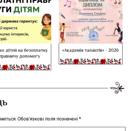
во дітей на безоплатну
«Академія талантів» - 2026
правничу допомогу
дь
меться.
Обов’язкові поля позначені
*