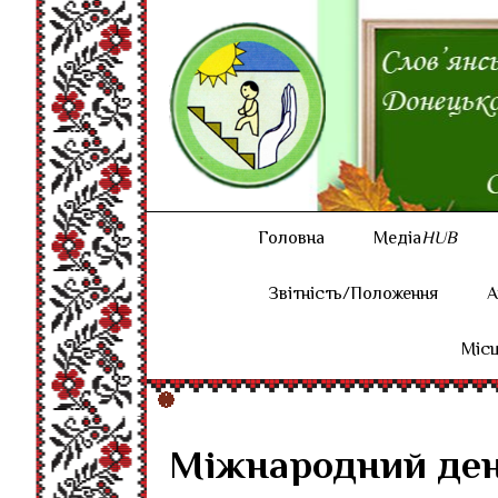
Головна
Медіа
HUB
Звітність/Положення
А
Місц
Міжнародний ден