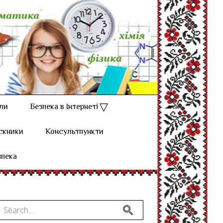
ли
Безпека в Інтернеті
скники
Консультпункти
зпека