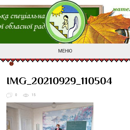
МЕНЮ
IMG_20210929_110504
0
15