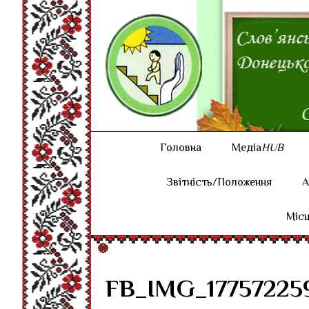
Головна
Медіа
HUB
Звітність/Положення
А
Місц
FB_IMG_17757225