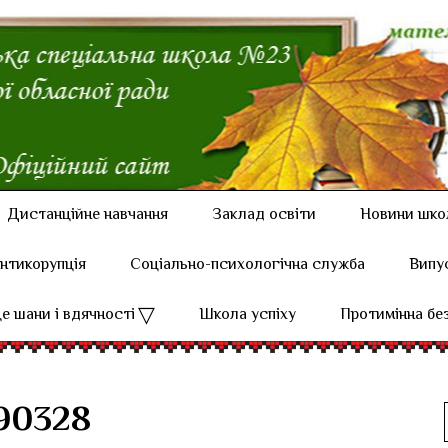
Дистанційне навчання
Заклад освіти
Новини шко
нтикорупція
Соціально-психологічна служба
Випу
е шани і вдячності
Школа успіху
Протимінна бе
90328