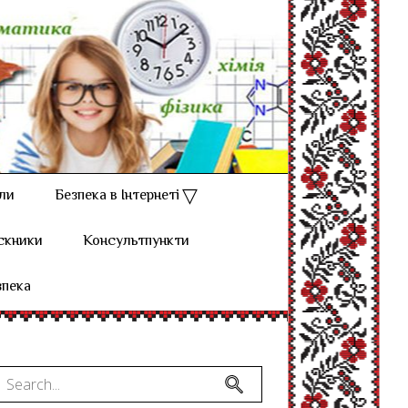
ли
Безпека в Інтернеті
скники
Консультпункти
зпека