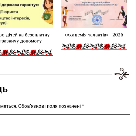
во дітей на безоплатну
«Академія талантів» - 2026
правничу допомогу
дь
меться.
Обов’язкові поля позначені
*