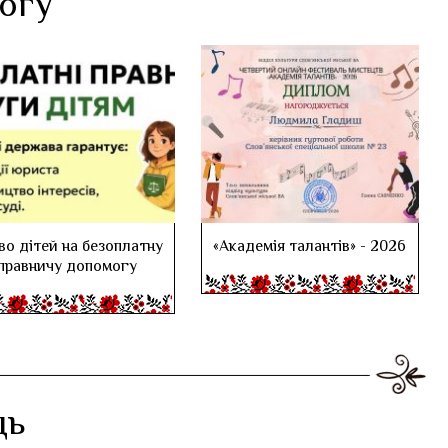
логу
во дітей на безоплатну
«Академія талантів» - 2026
правничу допомогу
дь