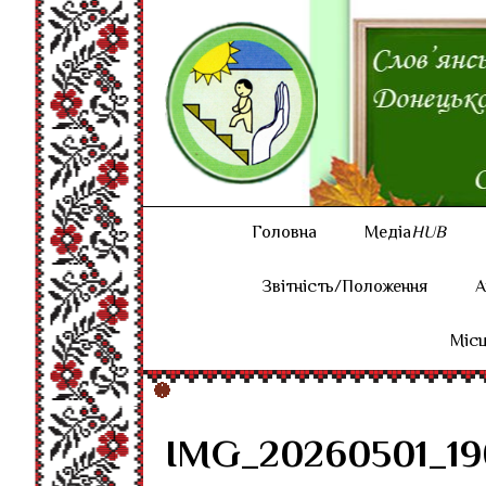
Головна
Медіа
HUB
Звітність/Положення
А
Місц
IMG_20260501_19