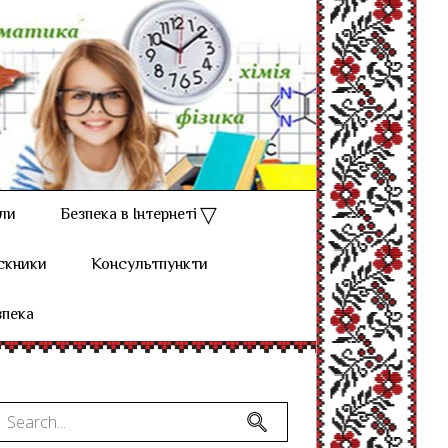
ли
Безпека в Інтернеті
скники
Консультпункти
зпека