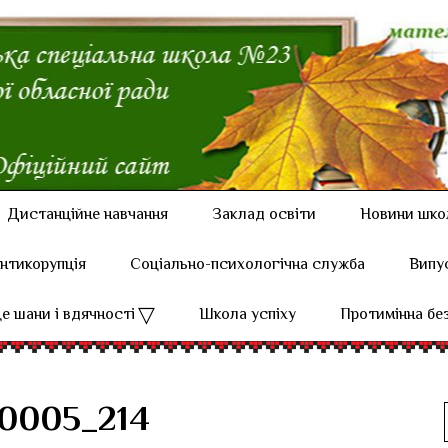
Дистанційне навчання
Заклад освіти
Новини шко
нтикорупція
Соціально-психологічна служба
Випу
е шани і вдячності
Школа успіху
Протимінна бе
0005_214