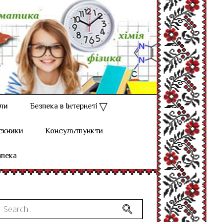
ли
Безпека в Інтернеті
скники
Консультпункти
зпека