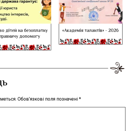
во дітей на безоплатну
«Академія талантів» - 2026
правничу допомогу
дь
меться.
Обов’язкові поля позначені
*