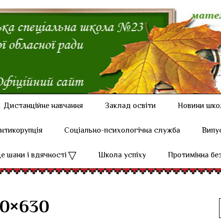
Дистанційне навчання
Заклад освіти
Новини шко
нтикорупція
Соціально-психологічна служба
Випу
е шани і вдячності
Школа успіху
Протимінна бе
00×630