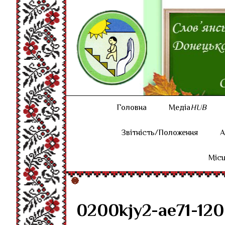
Головна
Медіа
HUB
Звітність/Положення
А
Місц
0200kjy2-ae71-12