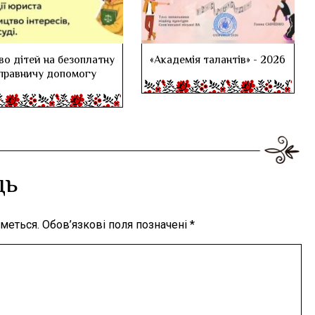
во дітей на безоплатну
«Академія талантів» - 2026
правничу допомогу
дь
меться.
Обов’язкові поля позначені
*