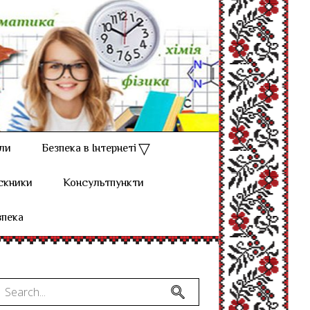
ли
Безпека в Інтернеті
скники
Консультпункти
зпека