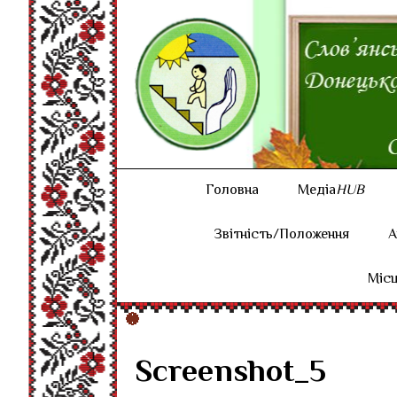
Головна
Медіа
HUB
Звітність/Положення
А
Місц
Screenshot_5