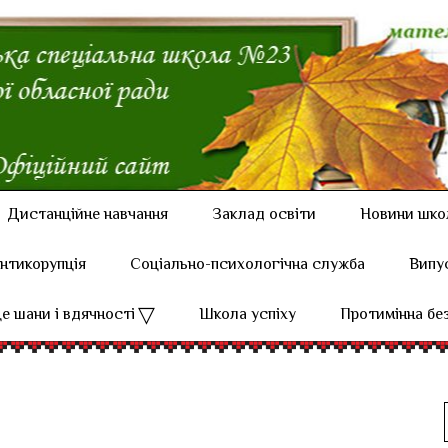
Дистанційне навчання
Заклад освіти
Новини шко
нтикорупція
Соціально-психологічна служба
Випу
е шани і вдячності
Школа успіху
Протимінна бе