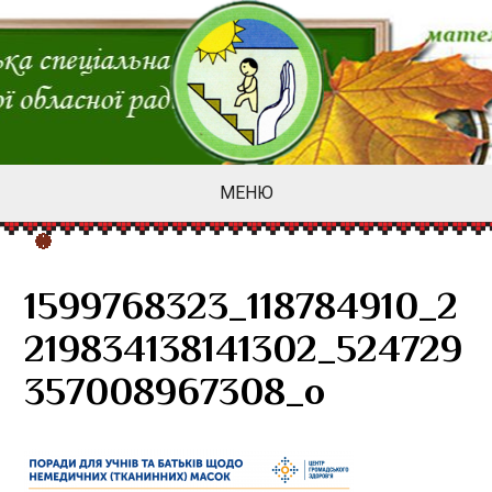
МЕНЮ
1599768323_118784910_2
219834138141302_524729
357008967308_o