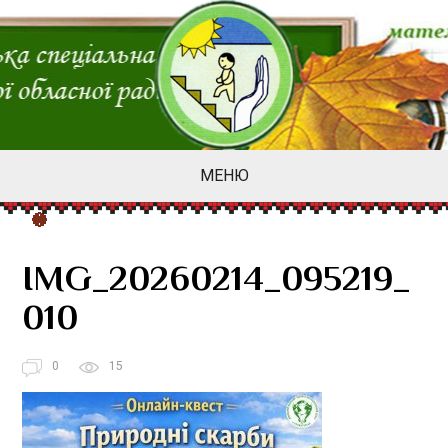
МЕНЮ
IMG_20260214_095219_
010
0
15