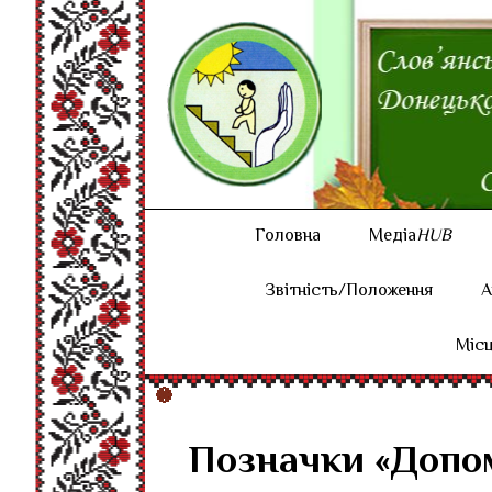
Головна
Медіа
HUB
Звітність/Положення
А
Місц
Позначки «Допом