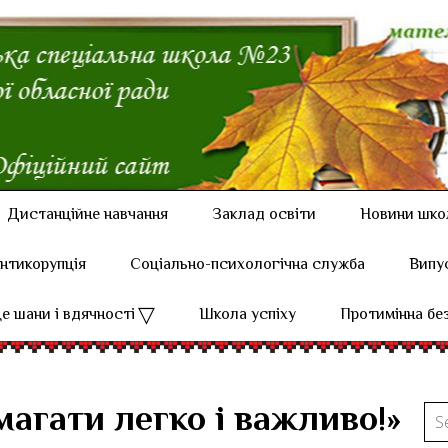
Дистанційне навчання
Заклад освіти
Новини шко
нтикорупція
Соціально-психологічна служба
Випу
е шани і вдячності
Школа успіху
Протимінна бе
агати легко і важливо!»