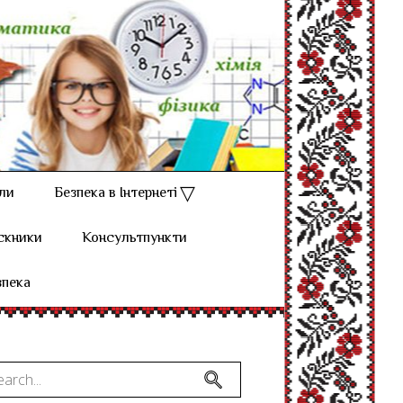
ли
Безпека в Інтернеті
скники
Консультпункти
зпека