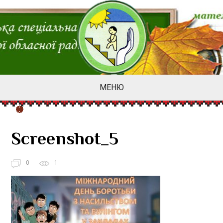
МЕНЮ
Screenshot_5
0
1