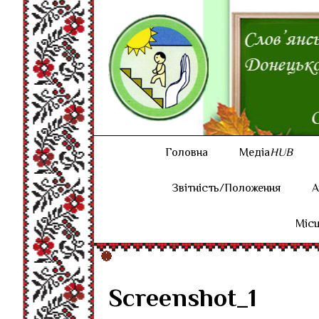
Головна
Медіа
HUB
Звітність/Положення
А
Місц
Screenshot_1