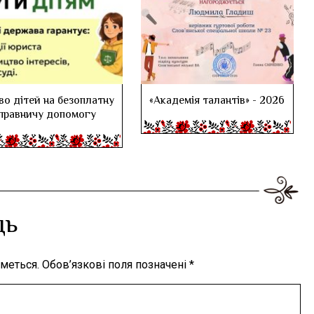
во дітей на безоплатну
«Академія талантів» - 2026
правничу допомогу
дь
меться.
Обов’язкові поля позначені
*