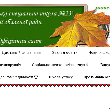
Дистанційне навчання
Заклад освіти
Новини шко
нтикорупція
Соціально-психологічна служба
Випу
е шани і вдячності
Школа успіху
Протимінна бе