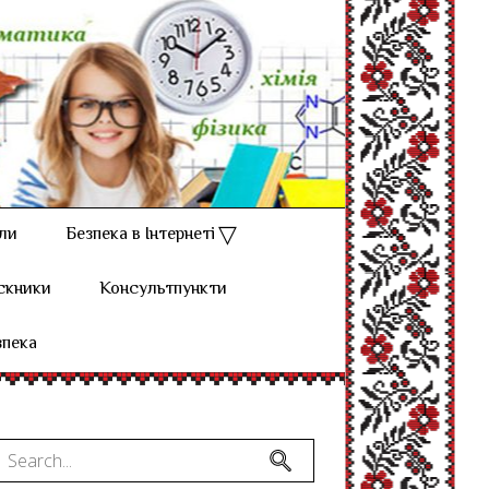
ли
Безпека в Інтернеті
скники
Консультпункти
зпека