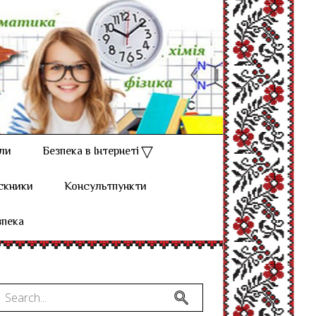
ли
Безпека в Інтернеті
скники
Консультпункти
зпека