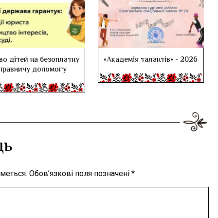
во дітей на безоплатну
«Академія талантів» - 2026
правничу допомогу
дь
меться.
Обов’язкові поля позначені
*