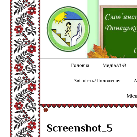
Головна
Медіа
HUB
Звітність/Положення
А
Місц
Screenshot_5