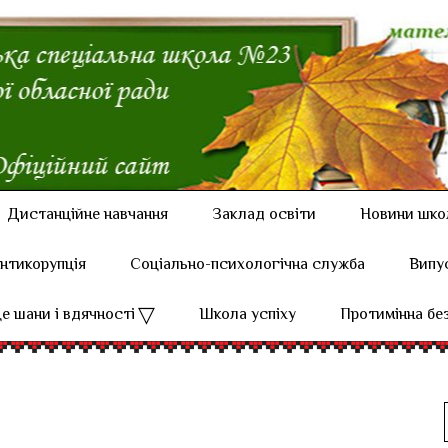
Дистанційне навчання
Заклад освіти
Новини шко
нтикорупція
Соціально-психологічна служба
Випу
е шани і вдячності
Школа успіху
Протимінна бе