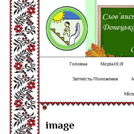
Головна
Медіа
HUB
Звітність/Положення
А
Місц
image