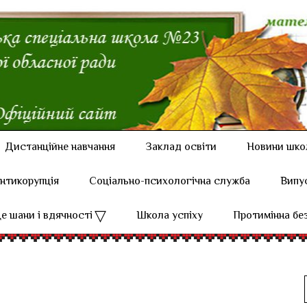
Дистанційне навчання
Заклад освіти
Новини шко
нтикорупція
Соціально-психологічна служба
Випу
е шани і вдячності
Школа успіху
Протимінна бе