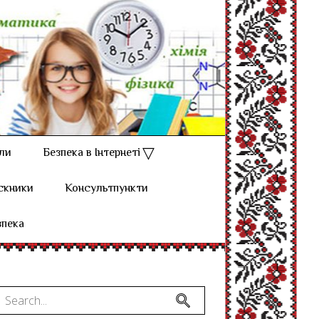
ли
Безпека в Інтернеті
скники
Консультпункти
зпека