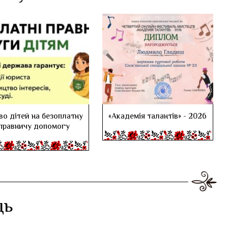
во дітей на безоплатну
«Академія талантів» - 2026
правничу допомогу
дь