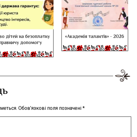
во дітей на безоплатну
«Академія талантів» - 2026
правничу допомогу
дь
меться.
Обов’язкові поля позначені
*