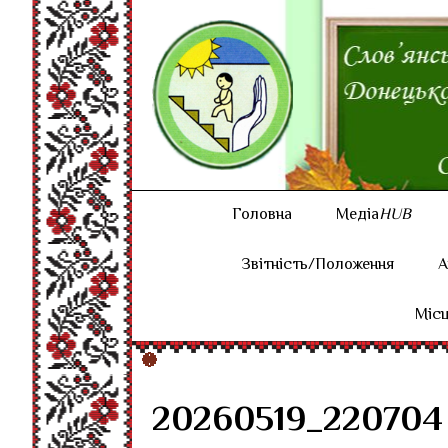
Головна
Медіа
HUB
Звітність/Положення
А
Місц
20260519_220704