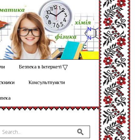
ли
Безпека в Інтернеті
скники
Консультпункти
зпека