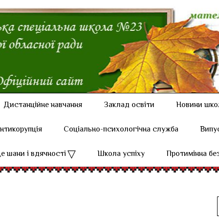
Дистанційне навчання
Заклад освіти
Новини шко
нтикорупція
Соціально-психологічна служба
Випу
е шани і вдячності
Школа успіху
Протимінна бе