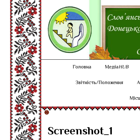
Головна
Медіа
HUB
Звітність/Положення
А
Місц
Screenshot_1