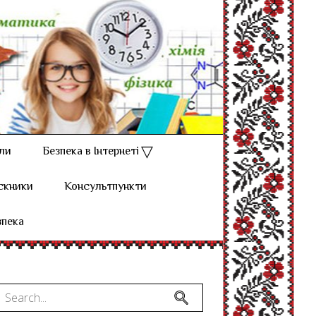
ли
Безпека в Інтернеті
скники
Консультпункти
зпека