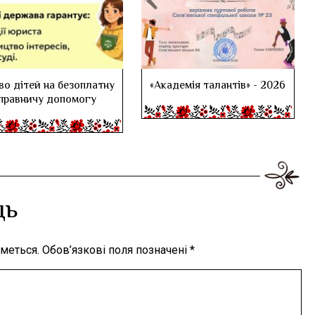
во дітей на безоплатну
«Академія талантів» - 2026
правничу допомогу
дь
меться.
Обов’язкові поля позначені
*