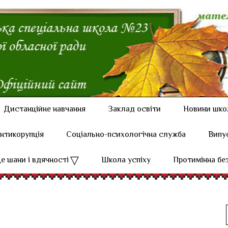
Дистанційне навчання
Заклад освіти
Новини шко
нтикорупція
Соціально-психологічна служба
Випу
е шани і вдячності
Школа успіху
Протимінна бе