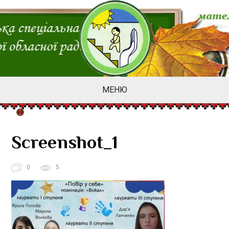
МЕНЮ
Screenshot_1
0
5