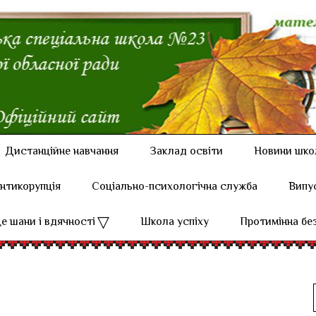
Дистанційне навчання
Заклад освіти
Новини шко
нтикорупція
Соціально-психологічна служба
Випу
е шани і вдячності
Школа успіху
Протимінна бе