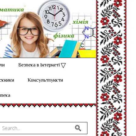
ли
Безпека в Інтернеті
скники
Консультпункти
зпека