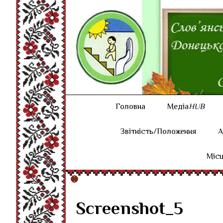
Головна
Медіа
HUB
Звітність/Положення
А
Місц
Screenshot_5