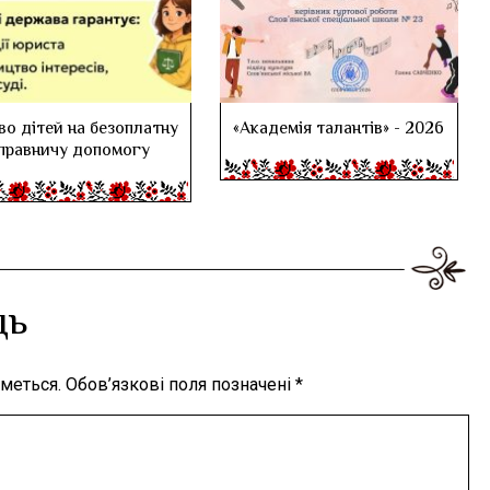
во дітей на безоплатну
«Академія талантів» - 2026
правничу допомогу
дь
меться.
Обов’язкові поля позначені
*