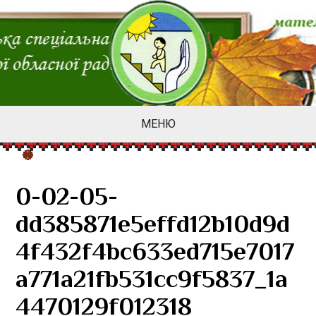
МЕНЮ
0-02-05-
dd385871e5effd12b10d9d
4f432f4bc633ed715e7017
a771a21fb531cc9f5837_1a
4470129f012318