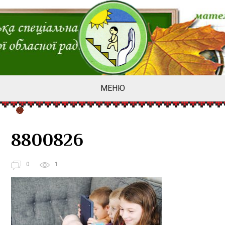
МЕНЮ
8800826
0
1