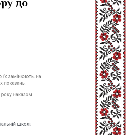
ору до
 їх замінюють, на
х показань.
о року наказом
альній школі;