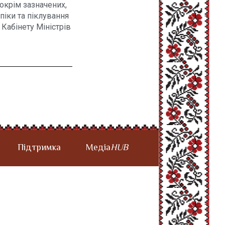
 окрім зазначених,
іки та піклування
 Кабінету Міністрів
Підтримка
Медіа
HUB