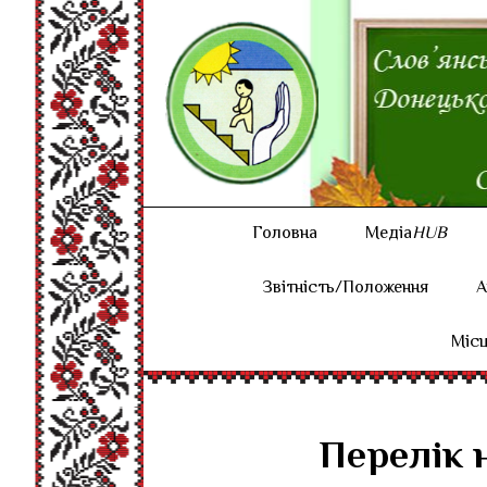
Головна
Медіа
HUB
Звітність/Положення
А
Місц
Перелік 