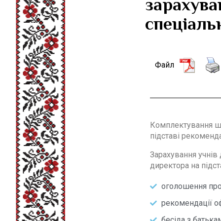
зарахува
спеціаль
Файл
Комплектування шк
підставі
рекоменда
Зарахування учнів
директора на підст
оголошення про 
рекомендації оф
бесіда з батька