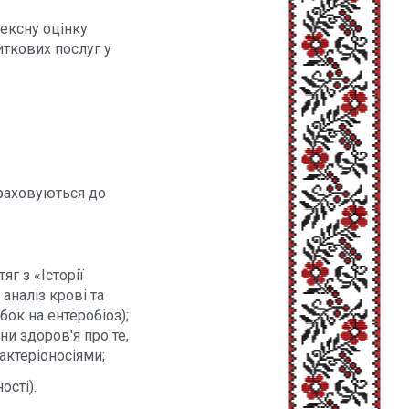
ексну оцінку
иткових послуг у
араховуються до
яг з «Історії
аналіз крові та
бок на ентеробіоз);
ни здоров'я про те,
актеріоносіями;
ості).