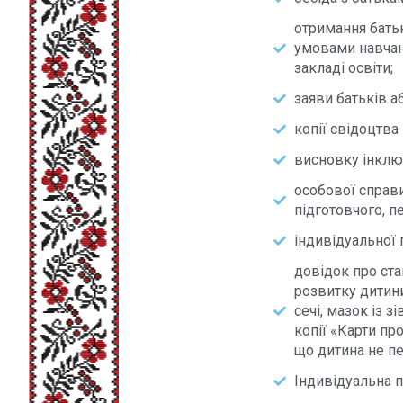
отримання бать
умовами навчанн
закладі освіти;
заяви батьків аб
копії свідоцтва
висновку інклю
особової справи
підготовчого, п
індивідуальної п
довідок про ста
розвитку дитини
сечі, мазок із з
копії «Карти пр
що дитина не пе
Індивідуальна пр