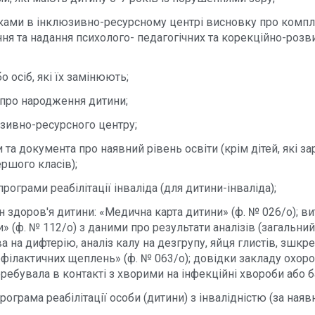
ками в інклюзивно-ресурсному центрі висновку про компл
я та надання психолого- педагогічних та корекційно-розв
о осіб, які їх замінюють;
 про народження дитини;
зивно-ресурсного центру;
 та документа про наявний рівень освіти (крім дітей, які з
ершого класів);
рограми реабілітації інваліда (для дитини-інваліда);
н здоров'я дитини: «Медична карта дитини» (ф. № 026/о); вит
» (ф. № 112/о) з даними про результати аналізів (загальний 
іва на дифтерію, аналіз калу на дезгрупу, яйця глистів, зшкре
офілактичних щеплень» (ф. № 063/о); довідки закладу охоро
ребувала в контакті з хворими на інфекційні хвороби або б
ограма реабілітації особи (дитини) з інвалідністю (за наявн