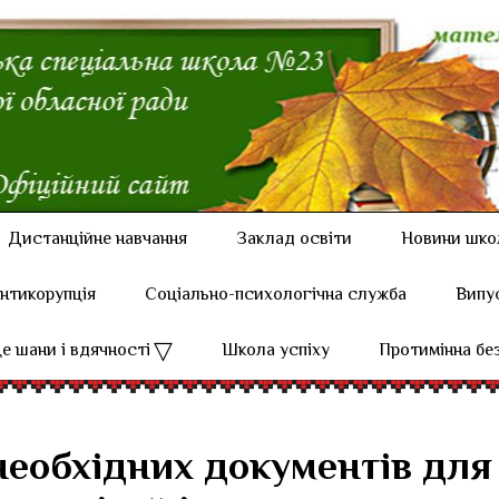
Дистанційне навчання
Заклад освіти
Новини шко
нтикорупція
Соціально-психологічна служба
Випу
е шани і вдячності
Школа успіху
Протимінна бе
необхідних документів для