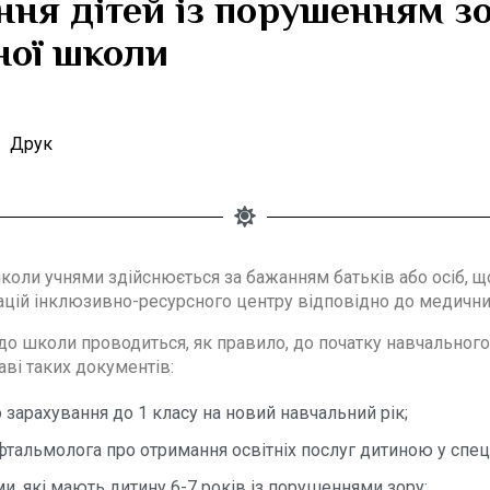
ння дітей із порушенням з
ної школи
Друк
оли учнями здійснюється за бажанням батьків або осіб, що
цій інклюзивно-ресурсного центру відповідно до медични
 до школи проводиться, як правило, до початку навчальног
аві таких документів:
зарахування до 1 класу на новий навчальний рік;
тальмолога про отримання освітніх послуг дитиною у спеці
ми, які мають дитину 6-7 років із порушеннями зору;