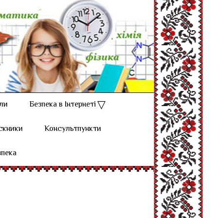
ли
Безпека в Інтернеті
скники
Консультпункти
зпека