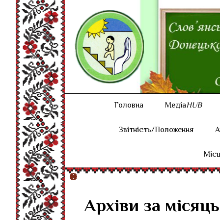
Головна
Медіа
HUB
Звітність/Положення
А
Місц
Архіви за місяць