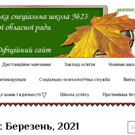
Дистанційне навчання
Заклад освіти
Новини шко
нтикорупція
Соціально-психологічна служба
Випу
е шани і вдячності
Школа успіху
Протимінна бе
: Березень, 2021