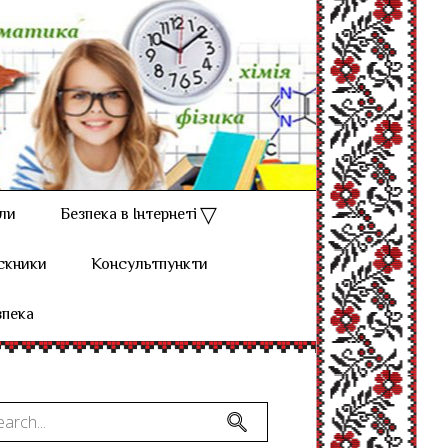
ли
Безпека в Інтернеті
скники
Консультпункти
зпека