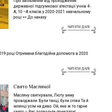
Про звільнення від проходження
державної підсумкової атестації учнів 4-
А, 10 –А класів у 2020-2021 навчальному
році >> До наказу
ЧИТАТИ ДАЛІ
019 році Отримана благодійна допомога в 2020
ЧИТАТИ ДАЛІ
Свято Масляної
Масляну святкували, Люту зиму
проводжали. Були танці, були співи Та й
млинці усім на диво. Ой, яке ж то гарне
свято – Вас дозвольте привітати!