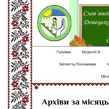
Головна
Медіа
HUB
Звітність/Положення
А
Місц
Архіви за місяць