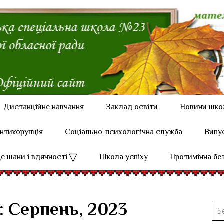
Дистанційне навчання
Заклад освіти
Новини шко
нтикорупція
Соціально-психологічна служба
Випу
е шани і вдячності
Школа успіху
Протимінна бе
: Серпень, 2023