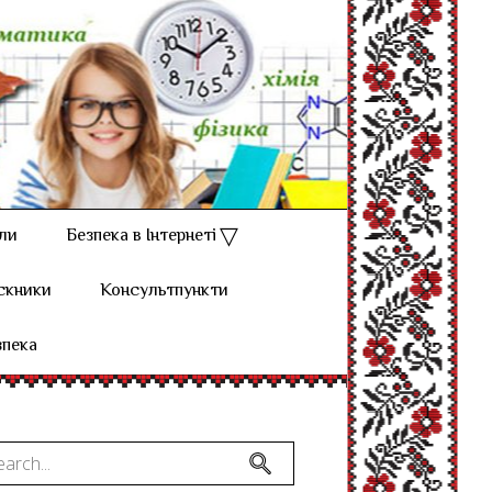
ли
Безпека в Інтернеті
скники
Консультпункти
зпека