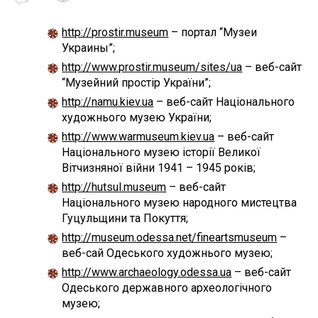
http://prostir.museum
– портал “Музеи
Украины”;
http://www.prostir.museum/sites/ua
– веб-сайт
“Музейний простір України”;
http://namu.kiev.ua
– веб-сайт Національного
художнього музею України;
http://www.warmuseum.kiev.ua
– веб-сайт
Національного музею історії Великої
Вітчизняної війни 1941 – 1945 років;
http://hutsul.museum
– веб-сайт
Національного музею народного мистецтва
Гуцульщини та Покуття;
http://museum.odessa.net/fineartsmuseum
–
веб-сай Одеського художнього музею;
http://www.archaeology.odessa.ua
– веб-сайт
Одеського державного археологічного
музею;