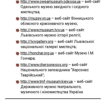
http://www.oweamuseum.odessa.ua
– веб-сайт
Одеського музею західного і східного
мистецтва;
http://muzey.vn.ua
– веб-сайт Вінницького
обласного краєзнавчого музею;
http://www.museum.lviv.ua
– веб-сайт
Львівського музею історії релігії;
http://lvivgallery.org
– веб-сайт Львівської
національної галереї мистецтв;
http://honchar.org.ua
– веб-сайт Музею I.М.
Гончара;
http://www.chersonesos.org
– веб-сайт
Національного заповідника “Херсонес
Таврійський”;
http://www.tmf-museum.kiev.ua
– веб-сайт
Державного музею театрального,
музичного і кіномистецтва України.