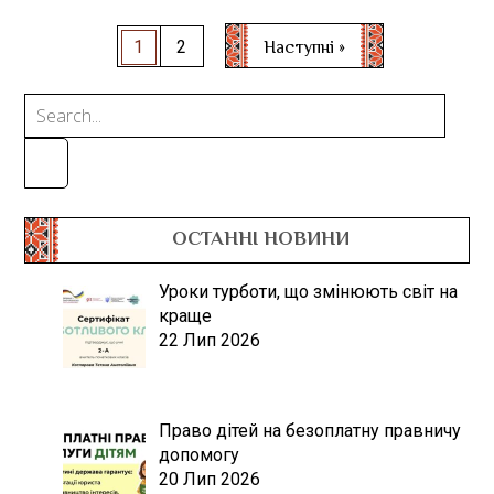
Пагінація
Наступні »
1
2
записів
ОСТАННІ НОВИНИ
Уроки турботи, що змінюють світ на
краще
22 Лип 2026
Право дітей на безоплатну правничу
допомогу
20 Лип 2026