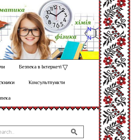
ли
Безпека в Інтернеті
скники
Консультпункти
зпека