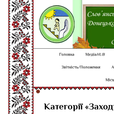
Головна
Медіа
HUB
Звітність/Положення
А
Місц
Категорії «Заход