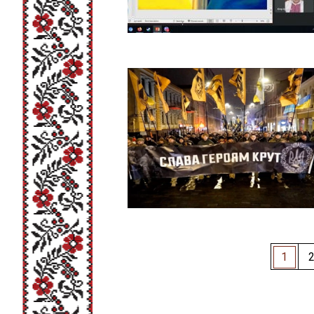
Пагінація
1
записів