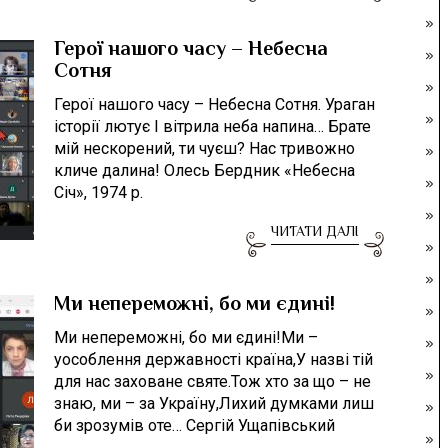
Герої нашого часу – Небесна
Сотня
Герої нашого часу – Небесна Сотня. Ураган
історії лютує І вітрила неба напина… Брате
мій нескорений, ти чуєш? Нас тривожно
кличе далина! Олесь Бердник «Небесна
Січ», 1974 р.
ЧИТАТИ ДАЛІ
Ми непереможні, бо ми єдині!
Ми непереможні, бо ми єдині!Ми –
уособлення державності країна,У назві тій
для нас заховане святе.Тож хто за що – не
знаю, ми – за Україну,Лихий думками лиш
би зрозумів оте… Сергій Ущапівський