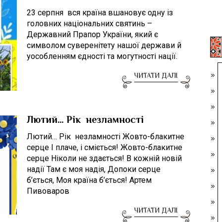
23 серпня вся країна вшановує одну із
головних національних святинь –
Державний Прапор України, який є
символом суверенітету нашої держави й
уособленням єдності та могутності нації.
ЧИТАТИ ДАЛІ
Лютий… Рік незламності
Лютий… Рік незламності Жовто-блакитне
серце І плаче, і сміється! Жовто-блакитне
серце Ніколи не здається! В кожній новій
надії Там є моя надія, Допоки серце
б’ється, Моя країна б’ється! Артем
Пивоваров
ЧИТАТИ ДАЛІ