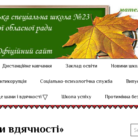
Дистанційне навчання
Заклад освіти
Новини шко
нтикорупція
Соціально-психологічна служба
Випу
е шани і вдячності
Школа успіху
Протимінна бе
и вдячності»