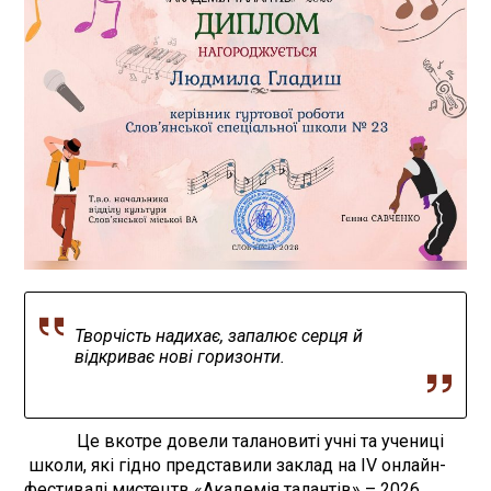
Творчість надихає, запалює серця й
відкриває нові горизонти.
Це вкотре довели талановиті учні та учениці
школи, які гідно представили заклад на IV онлайн-
фестивалі мистецтв «Академія талантів» – 2026.