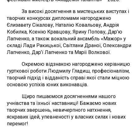
За високі досягнення в мистецьких виступах і
творчих конкурсах дипломами нагороджено
Єлизавету Сікалову, Наталію Ковальову, Андрія
Кобилка, Ксенію Кравцову, Ярину Попову, Дар’ю
Лапченко, а також вокальний ансамбль «Мажор» у
складі Лади Ракицької, Світлани Драної, Олександри
Лапченко, Дар’ї Лапченко та Марії Волкової.
Окремою відзнакою нагороджено керівницю
гурткової роботи Людмилу Гладиш, професіоналізм,
творчий підхід і відданість справі якої стали міцною
основою успіхів юних виконавців.
Щиро пишаємося досягненнями нашого
учнівства та їхньої наставниці! Бажаємо нових
творчих звершень, невичерпного натхнення,
яскравих ідей, упевненості у власних силах і нових
перемог!