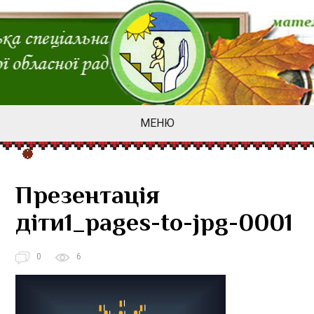
МЕНЮ
Презентація
діти1_pages-to-jpg-0001
0
6