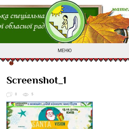
МЕНЮ
Screenshot_1
0
5