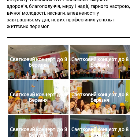
здоров’я, благополуччя, миру і надії, гарного настрою,
вічної молодості, наснаги, впевненості у
завтрашньому дні, нових професійних успіхів і
життєвих перемог.
Святковий концерт до 8
Святковий концерт до 8
Березня
Березня
Святковий концерт до 8
Святковий концерт до 8
Березня
Березня
Святковий концерт до 8
Святковий концерт до 8
Березня
Березня