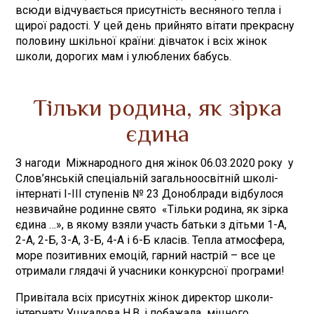
всюди відчувається присутність весняного тепла і
щирої радості. У цей день прийнято вітати прекрасну
половину шкільної країни: дівчаток і всіх жінок
школи, дорогих мам і улюблених бабусь.
Тільки родина, як зірка
єдина
З нагоди Міжнародного дня жінок 06.03.2020 року у
Слов’янській спеціальній загальноосвітній школі-
інтернаті І-ІІІ ступенів № 23 Доноблради відбулося
незвичайне родинне свято «Тільки родина, як зірка
єдина …», в якому взяли участь батьки з дітьми 1-А,
2-А, 2-Б, 3-А, 3-Б, 4-А і 6-Б класів. Тепла атмосфера,
море позитивних емоцій, гарний настрій – все це
отримали глядачі й учасники конкурсної програми!
Привітала всіх присутніх жінок директор школи-
інтернату Ушкалова Н.В. і побажала міцного