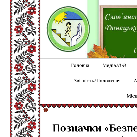
Головна
Медіа
HUB
Звітність/Положення
А
Місц
Позначки «Безпе