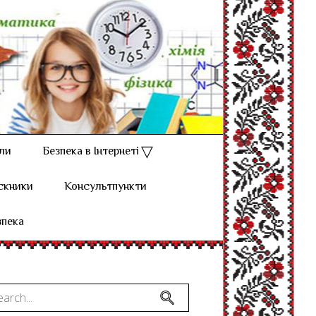
ли
Безпека в Інтернеті
скники
Консультпункти
зпека