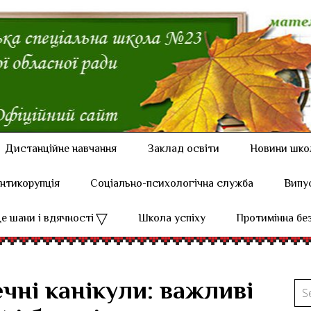
Дистанційне навчання
Заклад освіти
Новини шко
нтикорупція
Соціально-психологічна служба
Випу
е шани і вдячності
Школа успіху
Протимінна бе
чні канікули: важливі