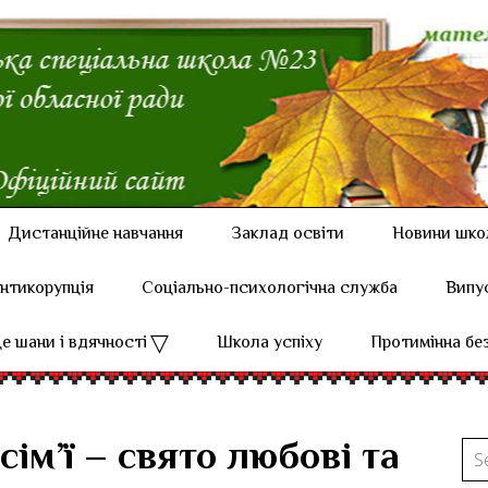
Дистанційне навчання
Заклад освіти
Новини шко
нтикорупція
Соціально-психологічна служба
Випу
е шани і вдячності
Школа успіху
Протимінна бе
ім’ї – свято любові та