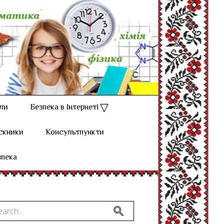
ли
Безпека в Інтернеті
скники
Консультпункти
зпека