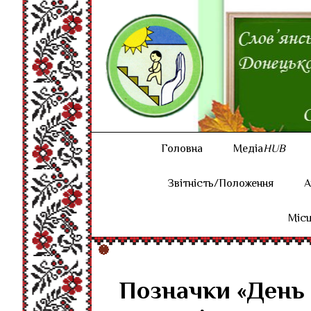
Головна
Медіа
HUB
Звітність/Положення
А
Місц
Позначки «День с