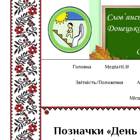
Головна
Медіа
HUB
Звітність/Положення
А
Місц
Позначки «День 