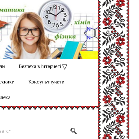
ли
Безпека в Інтернеті
скники
Консультпункти
зпека