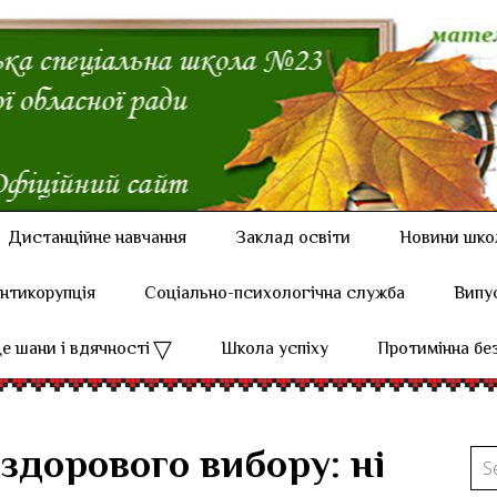
Дистанційне навчання
Заклад освіти
Новини шко
нтикорупція
Соціально-психологічна служба
Випу
е шани і вдячності
Школа успіху
Протимінна бе
здорового вибору: ні