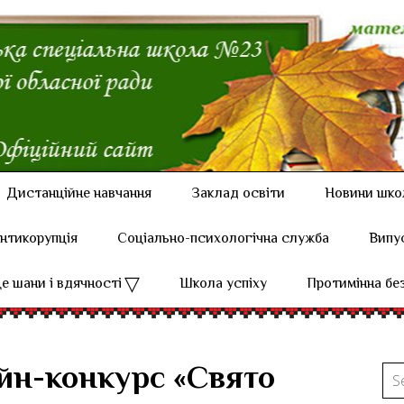
Дистанційне навчання
Заклад освіти
Новини шко
нтикорупція
Соціально-психологічна служба
Випу
е шани і вдячності
Школа успіху
Протимінна бе
йн-конкурс «Свято