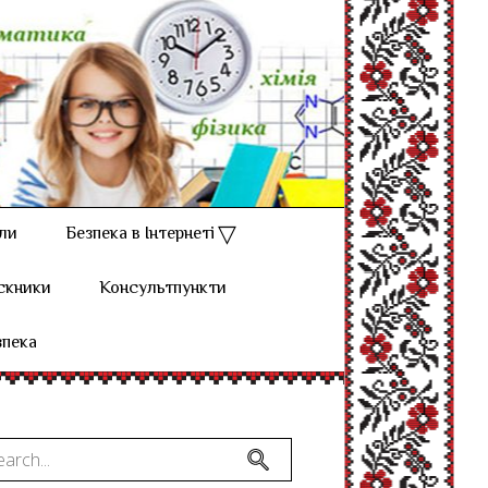
ли
Безпека в Інтернеті
скники
Консультпункти
зпека