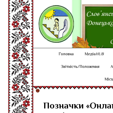
Головна
Медіа
HUB
Звітність/Положення
А
Місц
Позначки «Онла