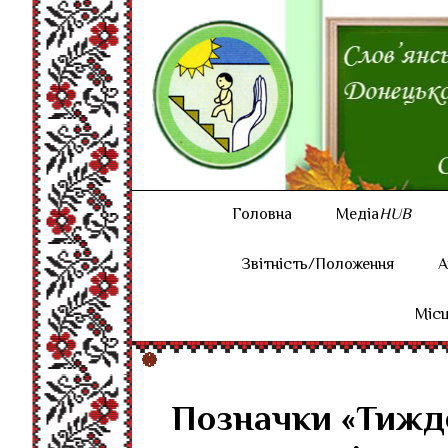
Головна
Медіа
HUB
Звітність/Положення
А
Місц
Позначки «Тижде