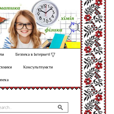
ли
Безпека в Інтернеті
скники
Консультпункти
зпека