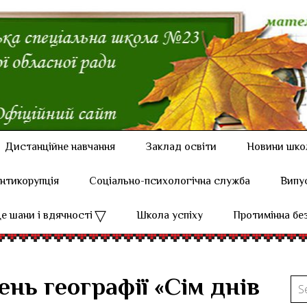
Дистанційне навчання
Заклад освіти
Новини шко
нтикорупція
Соціально-психологічна служба
Випу
е шани і вдячності
Школа успіху
Протимінна бе
нь географії «Сім днів