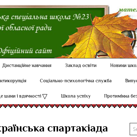
Дистанційне навчання
Заклад освіти
Новини шко
нтикорупція
Соціально-психологічна служба
Випу
е шани і вдячності
Школа успіху
Протимінна бе
раїнська спартакіада