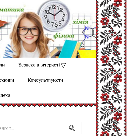
ли
Безпека в Інтернеті
скники
Консультпункти
зпека