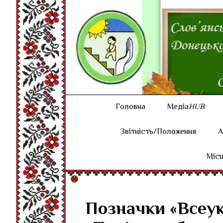
Головна
Медіа
HUB
Звітність/Положення
А
Місц
Позначки «Всеук