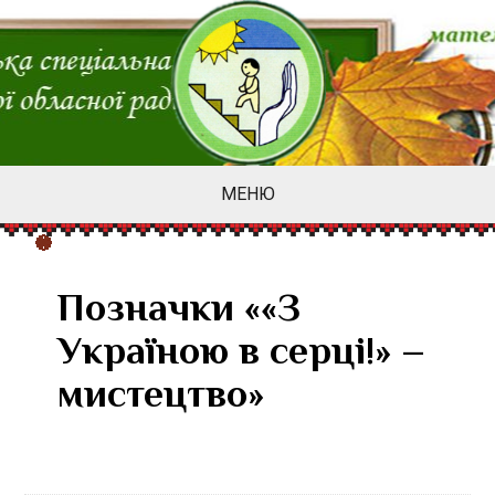
МЕНЮ
Позначки ««З
Україною в серці!» –
мистецтво»