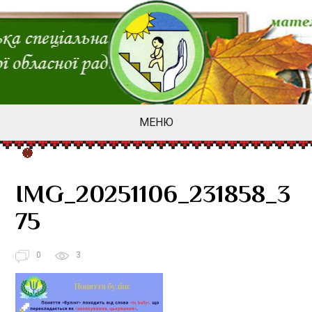
МЕНЮ
IMG_20251106_231858_3
75
0
3