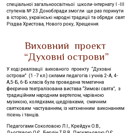
спеціальної загальноосвітньої школи-інтернату І -ІІІ
ступенів № 23 Доноблради змогли ще раз поринути
в історію, українські народні традиції та обряди свят
Різдва Христова, Нового року, Хрещення.
Виховний проект
“Духовні острови”
У ході реалізації виховного проекту “Духовні
острови” (1 -7 кл.) силами педагогів і учнів 2-А, 4-
А,5-Б, 6-Б класів була проведена тематична
феєрична театралізована вистава “Зимові свята”, з
традиційним народним вертепом, чарівною
музикою, колядками, щедрівками, смачним
святковим частуванням, із натхненним виконанням
пісень і танців.
Педагогами Соколовою Л.І., Крейдун О.В.,
Дьогтєвою О.Є., Берлін Т.Р.В., Пискарьовою О.Є.,