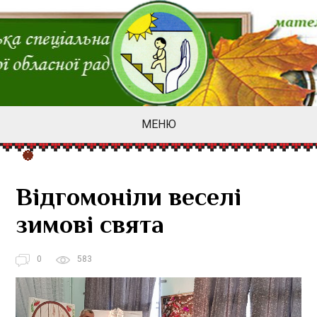
МЕНЮ
Відгомоніли веселі
зимові свята
0
583