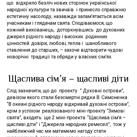
що відкрило безліч нових сторінок української
народної культури та звичаїв і принесло справжню
естетичну насолоду, назавжди запам’ятається всім
учасникам і глядачам свята. Сподіваємося, що
кожний вихованець, доторкнувшись до духовних
джерел рідного народу і високих родинних
цінностей: довіри, любові, тепла і шанобливого
ставлення до старших, – захоче відтворити чудові
новорічні традиції та обряди у власних сім’ях.
Щаслива сім’я – щасливі діти
Слід зазначити, що до проекту ” Духовні острови”,
девізом якого стали безсмертні рядки В. Симоненка
“В океані рідного народу відкривай духовні острови”,
крім з успіхом реалізованого міні-проекту “Зимові
свята”, входять ще 2 міні-проекта: “Щаслива сім’я –
щасливі діти” і “Джерела народних ремесел”, тож у
найближчий час ми матимемо нагоду стати