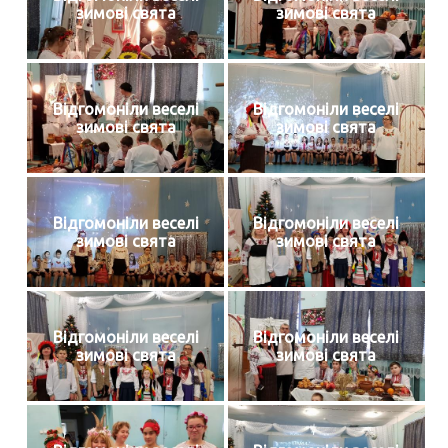
зимові свята
зимові свята
Відгомоніли веселі
Відгомоніли веселі
зимові свята
зимові свята
Відгомоніли веселі
Відгомоніли веселі
зимові свята
зимові свята
Відгомоніли веселі
Відгомоніли веселі
зимові свята
зимові свята