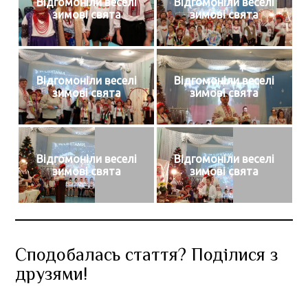
Відгомоніли веселі
Відгомоніли веселі
зимові свята
зимові свята
Відгомоніли веселі
Відгомоніли веселі
зимові свята
зимові свята
Відгомоніли веселі
Відгомоніли веселі
зимові свята
зимові свята
Сподобалась стаття? Поділися з
друзями!