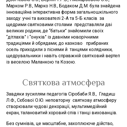
Марком Р.В., Марко Н.В., Бодаком Д.М. була знайдена
інноваційна інтерактивна форма загальношкільного
заходу: учні та вихователі 2-А та 5-Б класів за
щедрими святковими столами представляли дві
великих родини, де “батьки” знайомили своїх
“дітлахів” і “онуків” із давніми новорічними
традиціями й обрядами; до казково прибраних
осель приходили з піснями й танцями колядники,
щедрувальники і навіть справжній святковий вертеп
із веселою Маланкою та Козою.
Святкова атмосфера
Завдяки зусиллям педагогів Сіробаби Я.В., Гладиш
Л.Ф., Сєбової О.Ю. неповторну святкову атмосферу
створювали чудові декорації, мультимедійний
екран, талановитий хоровий спів і танці вихованців.
Без сумнівів, це масштабне, захоплююче дійство,