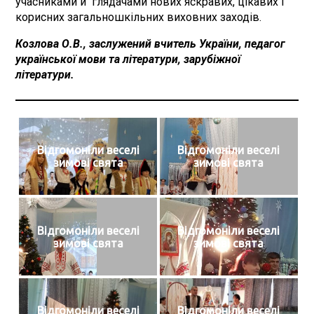
учасниками й глядачами нових яскравих, цікавих і
корисних загальношкільних виховних заходів.
Козлова О.В., заслужений вчитель України, педагог
української мови та літератури, зарубіжної
літератури.
Відгомоніли веселі
Відгомоніли веселі
зимові свята
зимові свята
Відгомоніли веселі
Відгомоніли веселі
зимові свята
зимові свята
Відгомоніли веселі
Відгомоніли веселі