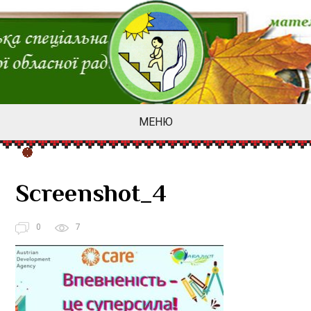
МЕНЮ
Screenshot_4
0
7