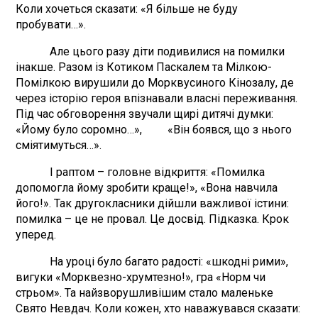
Коли хочеться сказати: «Я більше не буду
пробувати…».
Але цього разу діти подивилися на помилки
інакше. Разом із Котиком Паскалем та Мілкою-
Помілкою вирушили до Морквусиного Кінозалу, де
через історію героя впізнавали власні переживання.
Під час обговорення звучали щирі дитячі думки:
«Йому було соромно…», «Він боявся, що з нього
сміятимуться…».
І раптом – головне відкриття: «Помилка
допомогла йому зробити краще!», «Вона навчила
його!». Так другокласники дійшли важливої істини:
помилка – це не провал. Це досвід. Підказка. Крок
уперед.
На уроці було багато радості: «шкодні рими»,
вигуки «Морквезно-хрумтезно!», гра «Норм чи
стрьом». Та найзворушливішим стало маленьке
Свято Невдач. Коли кожен, хто наважувався сказати: