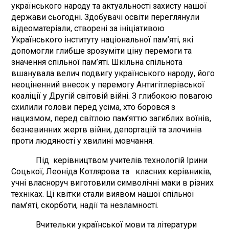
українського народу та актуальності захисту нашої
держави сьогодні. Здобувачі освіти переглянули
відеоматеріали, створені за ініціативою
Українського інституту національної пам’яті, які
допомогли глибше зрозуміти ціну перемоги та
значення спільної пам’яті. Шкільна спільнота
вшанувала велич подвигу українського народу, його
неоціненний внесок у перемогу Антигітлерівської
коаліції у Другій світовій війні. З глибокою повагою
схилили голови перед усіма, хто боровся з
нацизмом, перед світлою пам’яттю загиблих воїнів,
безневинних жертв війни, депортацій та злочинів
проти людяності у хвилині мовчання.
Під керівництвом учителів технологій Ірини
Соцької, Леоніда Котлярова та класних керівників,
учні власноруч виготовили символічні маки в різних
техніках. Ці квітки стали виявом нашої спільної
пам’яті, скорботи, надії та незламності.
Вчительки української мови та літератури