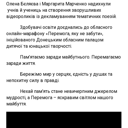
Олена Бєляєва і Маргарита Марченко надихнули
учнів й учениць на створення зворушливих
відеороликів із декламуванням тематичних поезій.
Здобувачі освіти доєднались до обласного
онлайн-марафону «Перемога, яку не забути»,
ініційованого Донецьким обласним палацом
дитячої та юнацької творчості.
Пам’ятаємо заради майбутнього. Перемагаємо
заради життя.
Бережімо мир у серцях, єдність у душах та
непохитну силу в правді.
Нехай пам’ять стане невичерпним джерелом
мудрості, а Перемога – яскравим світлом нашого
майбуття.