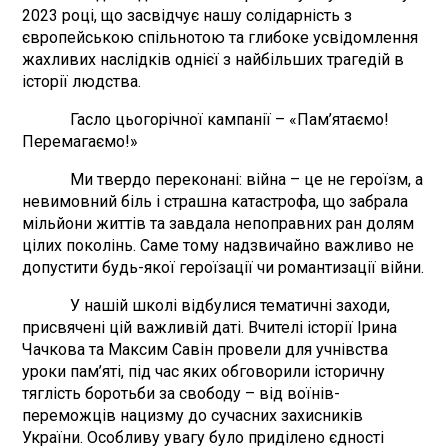
2023 році, що засвідчує нашу солідарність з
європейською спільнотою та глибоке усвідомлення
жахливих наслідків однієї з найбільших трагедій в
історії людства.
Гасло цьогорічної кампанії – «Пам’ятаємо!
Перемагаємо!»
Ми твердо переконані: війна – це не героїзм, а
невимовний біль і страшна катастрофа, що забрала
мільйони життів та завдала непоправних ран долям
цілих поколінь. Саме тому надзвичайно важливо не
допустити будь-якої героїзації чи романтизації війни.
У нашій школі відбулися тематичні заходи,
присвячені цій важливій даті. Вчителі історії Ірина
Чачкова та Максим Савін провели для учнівства
уроки пам’яті, під час яких обговорили історичну
тяглість боротьби за свободу – від воїнів-
переможців нацизму до сучасних захисників
України. Особливу увагу було приділено єдності