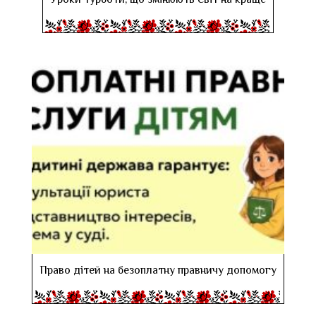
Уроки турботи, що змінюють світ на краще
Право дітей на безоплатну правничу допомогу