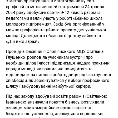
З метою орієнтування в багатогранному світі
професій та можливостей їх отримання 24 травня
2024 року здобувачі освіти 9-12 класів разом із
педагогами взяли участь у роботі «Бізнес-школа
молодого підприємця». Захід був організований у
межах профорієнтаційного проєкту для учнівської
молоді Донецького обласного центру зайнятості
«Дій вже зараз!».
Провідна фахівчиня Слов’янського МЦЗ Світлана
Глущенко розповіла учасникам зустрічі про
необхідні ділові якості підприємця, надала практичні
поради молоді, як правильно поводитися та
відповідати на питання роботодавця під час групової
співбесіди, як зорієнтуватися у виборі професійного
шляху і вибудовуванні майбутньої кар’єри.
Під час заходу здобувачі освіти разом зі Світланою
Іванівною визначали поняття бізнесу, розглядали
різницю між комерційною організацією та
бюджетною установою, аналізували порівняльні