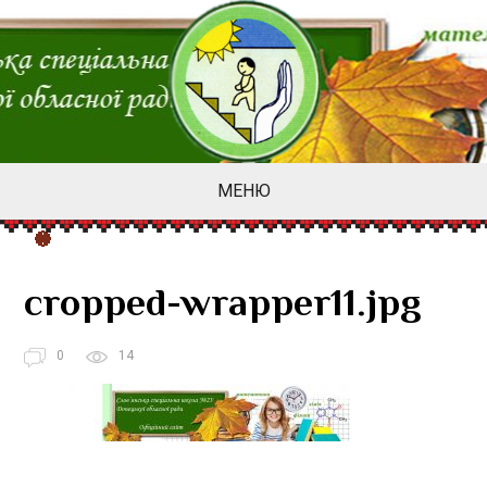
МЕНЮ
cropped-wrapper11.jpg
0
14