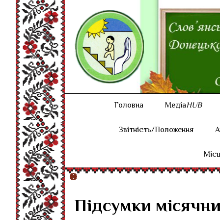
Головна
Медіа
HUB
Звітність/Положення
А
Місц
Підсумки місячни