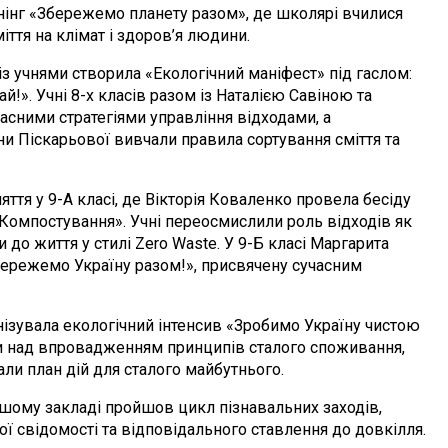
енінг «Збережемо планету разом», де школярі вчилися
іття на клімат і здоров’я людини.
учнями створила «Екологічний маніфест» під гаслом:
й!». Учні 8-х класів разом із Наталією Савіною та
сними стратегіями управління відходами, а
и Піскарьової вивчали правила сортування сміття та
у 9-А класі, де Вікторія Коваленко провела бесіду
«Компостування». Учні переосмислили роль відходів як
 до життя у стилі Zero Waste. У 9-Б класі Маргарита
бережемо Україну разом!», присвячену сучасним
увала екологічний інтенсив «Зробимо Україну чистою
 над впровадженням принципів сталого споживання,
али план дій для сталого майбутнього.
у закладі пройшов цикл пізнавальних заходів,
ї свідомості та відповідального ставлення до довкілля.