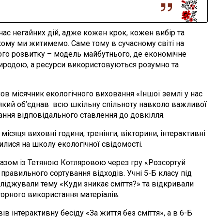
 негайних дій, адже кожен крок, кожен вибір та
ому ми житимемо. Саме тому в сучасному світі на
го розвитку – модель майбутнього, де економічне
природою, а ресурси використовуються розумно та
місячник екологічного виховання «Іншої землі у нас
, який об’єднав всю шкільну спільноту навколо важливої
ання відповідального ставлення до довкілля.
я виховні години, тренінги, вікторини, інтерактивні
рилися на школу екологічної свідомості.
м із Тетяною Котляровою через гру «Розсортуй
правильного сортування відходів. Учні 5-Б класу під
ліджували тему «Куди зникає сміття?» та відкривали
орного використання матеріалів.
нтерактивну бесіду «За життя без сміття», а в 6-Б