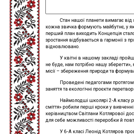
Стан нашої планети вимагає від нас
кожна звичка формують майбутнє, у як
перший план виходить Концепція стало
зростання відбувається в гармонії з 
відновлювано.
У квітні в нашому закладі пройшов 
не буде, нам потрібно нашу зберегти»
місії – збереження природи та формув
Проведені педагогами протягом місяц
заняття та екологічні проєкти перетво
Наймолодші школярі 2-А класу разо
сміття» робили перші кроки у вивченні 
керівництвом Світлани Котлярової дос
для себе можливості переробки й повт
У 6-А класі Леонід Котляров провів і