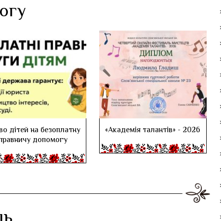
логу
во дітей на безоплатну
«Академія талантів» - 2026
правничу допомогу
дь