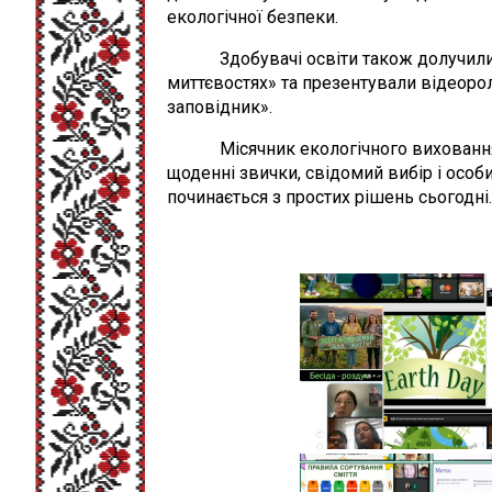
екологічної безпеки.
Здобувачі освіти також долучилися 
миттєвостях» та презентували відеоро
заповідник».
Місячник екологічного виховання ще 
щоденні звички, свідомий вибір і особ
починається з простих рішень сьогодні.