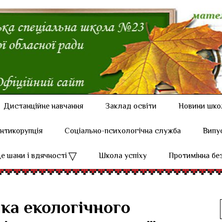
Дистанційне навчання
Заклад освіти
Новини шко
нтикорупція
Соціально-психологічна служба
Випу
е шани і вдячності
Школа успіху
Протимінна бе
ка екологічного