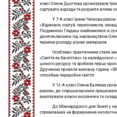
класі Олена Дьогтєва організувала тр
сортувати відходи та розуміти вплив см
У 7-А класі Ірина Чачкова разом із 
«Відмовся, сортуй, переосмисли, захища
Людмилою Гладиш знайомилися із суча
десятикласники під керівництвом Олен
терміни розпаду різних матеріалів.
Особливо практичними стали заняття 
«Сміття як багатство» та калейдоскоп 
цінного ресурсу та зробили перші кроки
Дручиніна провела виховну годину «З
способам переробки сміття.
У 12-А класі Олена Бєляєва організ
разом», де старшокласники працювали
аналізували власні екозвички та склад
До Міжнародного дня Землі у нашом
спрямованих на формування екологічно