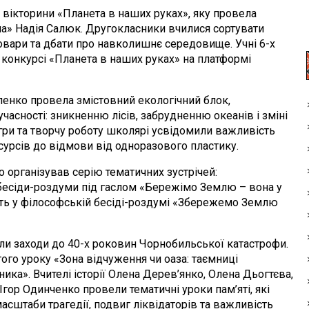
торини «Планета в наших руках», яку провела
на» Надія Салюк. Другокласники вчилися сортувати
товари та дбати про навколишнє середовище. Учні 6-х
 конкурсі «Планета в наших руках» на платформі
нко провела змістовний екологічний блок,
асності: зникненню лісів, забрудненню океанів і зміні
 ігри та творчу роботу школярі усвідомили важливість
сурсів до відмови від одноразового пластику.
рганізував серію тематичних зустрічей:
 бесіди-роздуми під гаслом «Бережімо Землю – вона у
сть у філософській бесіді-роздумі «Збережемо Землю
заходи до 40-х роковин Чорнобильської катастрофи.
того уроку «Зона відчуження чи оаза: таємниці
ка». Вчителі історії Олена Дерев’янко, Олена Дьогтєва,
Ігор Одинченко провели тематичні уроки пам’яті, які
сштаби трагедії, подвиг ліквідаторів та важливість