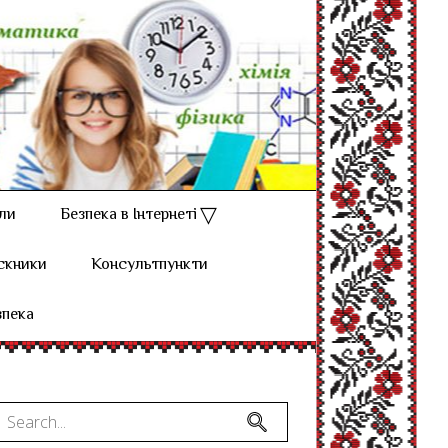
ли
Безпека в Інтернеті
скники
Консультпункти
зпека