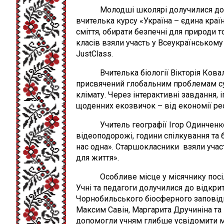
Молодші школярі долучилися до вік
вчителька курсу «Україна – єдина краї
сміття, обирати безпечні для природи 
класів взяли участь у Всеукраїнському
JustClass.
Вчителька біології Вікторія Ковале
присвячений глобальним проблемам суч
клімату. Через інтерактивні завдання,
щоденних екозвичок – від економії ре
Учитель географії Ігор Одинченко о
відеоподорожі, години спілкування та
нас одна». Старшокласники взяли уча
для життя».
Особливе місце у місячнику посіли 
Учні та педагоги долучилися до відкри
Чорнобильського біосферного заповідни
Максим Савін, Маргарита Дручиніна та 
допомогли учням глибше усвідомити ма