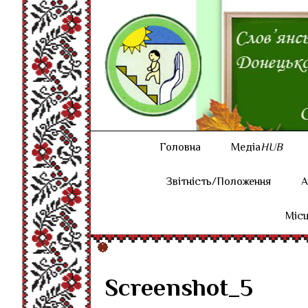
Головна
Медіа
HUB
Звітність/Положення
А
Місц
Screenshot_5