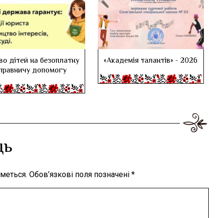
во дітей на безоплатну
«Академія талантів» - 2026
правничу допомогу
дь
меться.
Обов’язкові поля позначені
*