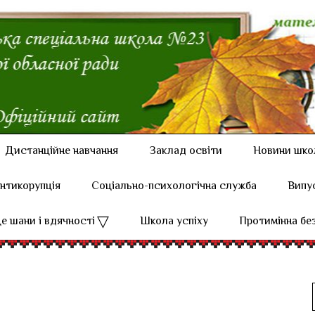
Дистанційне навчання
Заклад освіти
Новини шко
нтикорупція
Соціально-психологічна служба
Випу
е шани і вдячності
Школа успіху
Протимінна бе