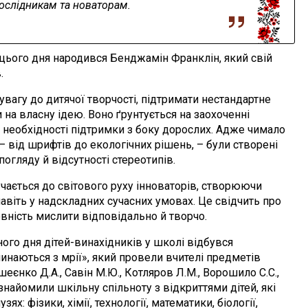
ослідникам та новаторам.
го дня народився Бенджамін Франклін, який свій
.
у до дитячої творчості, підтримати нестандартне
 на власну ідею. Воно ґрунтується на заохоченні
а необхідності підтримки з боку дорослих. Адже чимало
 – від шрифтів до екологічних рішень, – були створені
огляду й відсутності стереотипів.
ься до світового руху інноваторів, створюючи
 навіть у надскладних сучасних умовах. Це свідчить про
овність мислити відповідально й творчо.
дня дітей-винахідників у школі відбувся
инаються з мрії», який провели вчителі предметів
нко Д.А., Савін М.Ю., Котляров Л.М., Ворошило С.С.,
знайомили шкільну спільноту з відкриттями дітей, які
ях: фізики, хімії, технології, математики, біології,