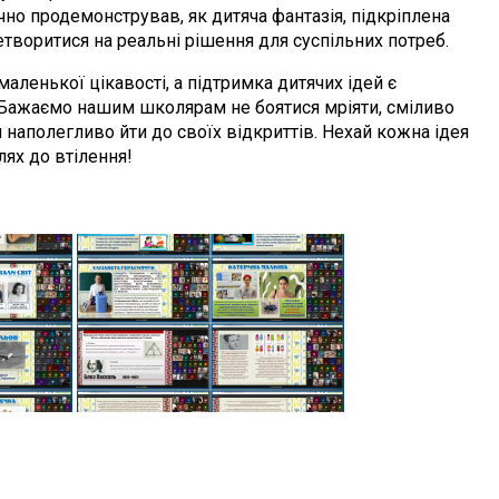
очно продемонстрував, як дитяча фантазія, підкріплена
творитися на реальні рішення для суспільних потреб.
нької цікавості, а підтримка дитячих ідей є
 Бажаємо нашим школярам не боятися мріяти, сміливо
 наполегливо йти до своїх відкриттів. Нехай кожна ідея
лях до втілення!