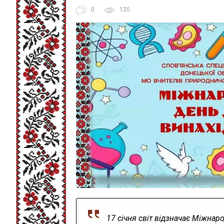
0
120
17 січня світ відзначає Міжнаро