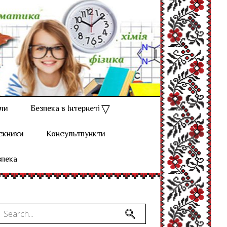
ли
Безпека в Інтернеті
скники
Консультпункти
зпека