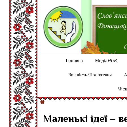
Головна
Медіа
HUB
Звітність/Положення
А
Місц
Маленькі ідеї – в