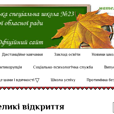
Дистанційне навчання
Заклад освіти
Новини шко
нтикорупція
Соціально-психологічна служба
Випу
е шани і вдячності
Школа успіху
Протимінна бе
еликі відкриття