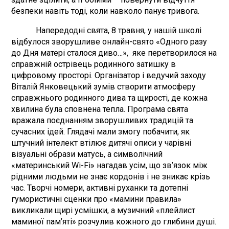
безпеки навіть тоді, коли навколо панує тривога.
Напередодні свята, 8 травня, у нашій школі
відбулося зворушливе онлайн-свято «Одного разу
до Дня матері сталося диво…», яке перетворилося на
справжній острівець родинного затишку в
цифровому просторі. Організатор і ведучий заходу
Віталій Янковецький зумів створити атмосферу
справжнього родинного дива та щирості, де кожна
хвилина була сповнена тепла. Програма свята
вражала поєднанням зворушливих традицій та
сучасних ідей. Глядачі мали змогу побачити, як
штучний інтелект втілює дитячі описи у чарівні
візуальні образи матусь, а символічний
«материнський Wi-Fi» нагадав усім, що зв’язок між
рідними людьми не знає кордонів і не зникає крізь
час. Творчі номери, активні руханки та дотепні
гумористичні сценки про «мамини правила»
викликали щирі усмішки, а музичний «плейлист
маминої пам’яті» розчулив кожного до глибини душі.