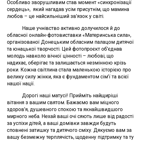
Особливо зворушливим став момент «синхронізації
сердець», який нагадав усім присутнім, що мамина
любов – це найсильніший зв’язок у світі.
Наше учнівство активно долучилося й до
обласної онлайн-фотовиставки «Материнська сила»,
організованої Донецьким обласним палацом дитячої
та юнацької творчості. Цей фотопроєкт об’єднав
молодь навколо вічної цінності – любові, що
надихає, оберігає та залишається незмінною крізь
роки. Кожна світлина стала маленькою історією про
велику силу жінки, яка є фундаментом сім’ї та всієї
нашої нації.
Дорогі наші матусі! Прийміть найщиріші
вітання з вашим святом. Бажаємо вам міцного
здоров’я, душевного спокою та якнайшвидшого
мирного неба. Нехай ваші очі сяють лише від радості
за успіхи дітей, а ваші домівки завжди будуть
сповнені затишку та дитячого сміху. Дякуємо вам за
вашу безмежну терплячість, щоденну підтримку та ту