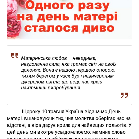
Материнська любов – невидима,
нездоланна сила, яка тримає світ на своїх
долонях. Вона є нашою першою опорою,
тихим берегом у часи бур і невичерпним
джерелом світла, що веде нас крізь
найтемніші випробування.
Щороку 10 травня Україна відзначає День
матері, вшановуючи тих, чия молитва оберігає нас на
відстані, а віра дарує крила для найвищих польотів. У
цей день ми вкотре усвідомлюємо: мамине слово
здатне зцілити, а її обійми – повернути відчуття